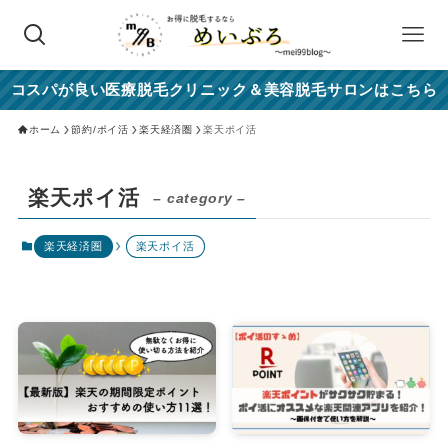
コスパが良い医療脱毛クリニック＆美容脱毛サロンはこちら
ホーム
節約/ポイ活
楽天経済圏
楽天ポイ活
楽天ポイ活
– category –
楽天経済圏
楽天ポイ活