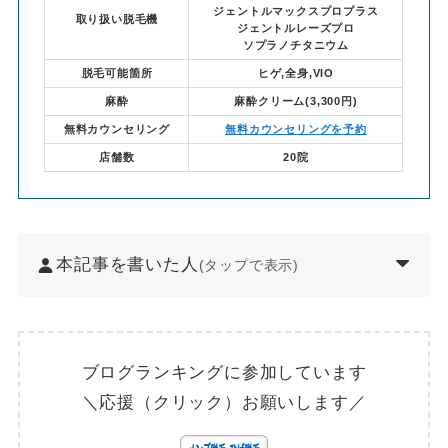
ジェントルマックスプロプラス
取り扱い脱毛機
ジェントルレーズプロ
ソプラノチタニウム
脱毛可能箇所
ヒゲ,全身,VIO
麻酔
麻酔クリーム(3,300円)
無料
カウンセリング
無料カウンセリングを予約
店舗数
20院
本記事を書いた人
(タップで表示)
ブログランキングに参加しています
＼応援（クリック）お願いします／