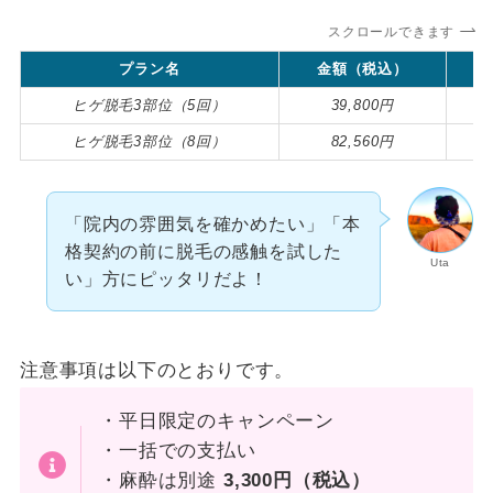
スクロールできます
プラン名
金額（税込）
月
ヒゲ脱毛3部位（5回）
39,800円
1
ヒゲ脱毛3部位（8回）
82,560円
2
「院内の雰囲気を確かめたい」「本
格契約の前に脱毛の感触を試した
Uta
い」方にピッタリだよ！
注意事項は以下のとおりです。
・平日限定のキャンペーン
・一括での支払い
・麻酔は別途
3,300円（税込）