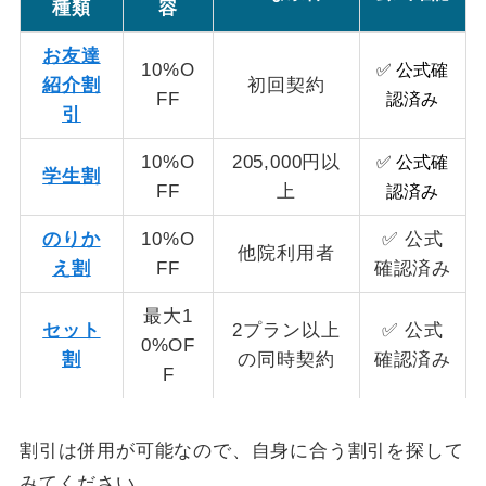
種類
容
お友達
10%O
✅ 公式確
紹介割
初回契約
FF
認済み
引
10%O
205,000円以
✅ 公式確
学生割
FF
上
認済み
のりか
10%O
✅ 公式
他院利用者
え割
FF
確認済み
最大1
セット
2プラン以上
✅ 公式
0%OF
割
の同時契約
確認済み
F
割引は併用が可能なので、自身に合う割引を探して
みてください。