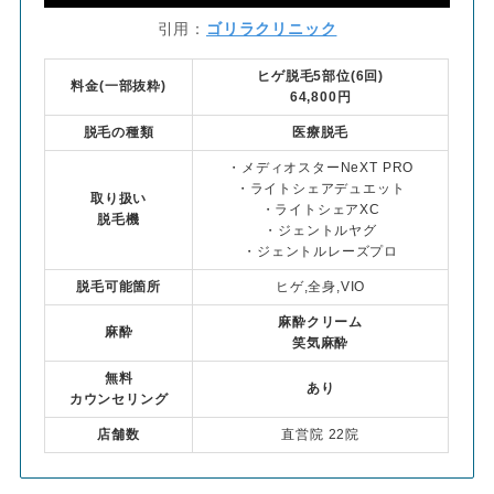
引用：
ゴリラクリニック
ヒゲ脱毛5部位(6回)
料金(一部抜粋)
64,800円
脱毛の種類
医療脱毛
・メディオスターNeXT PRO
・ライトシェアデュエット
取り扱い
・ライトシェアXC
脱毛機
・ジェントルヤグ
・ジェントルレーズプロ
脱毛可能箇所
ヒゲ,全身,VIO
麻酔クリーム
麻酔
笑気麻酔
無料
あり
カウンセリング
店舗数
直営院 22院