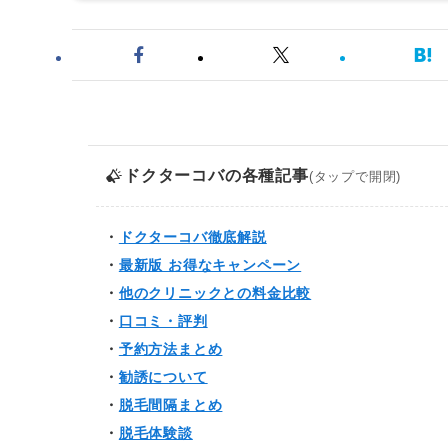
ドクターコバ
の各種記事
(タップで開閉)
・
ドクターコバ徹底解説
・
最新版 お得なキャンペーン
・
他のクリニックとの料金比較
・
口コミ・評判
・
予約方法まとめ
・
勧誘について
・
脱毛間隔まとめ
・
脱毛体験談