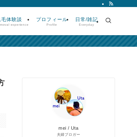
脱毛体験談
プロフィール
日常/雑記
emoval experience
Profile
Everyday
方
mei / Uta
夫婦ブロガー