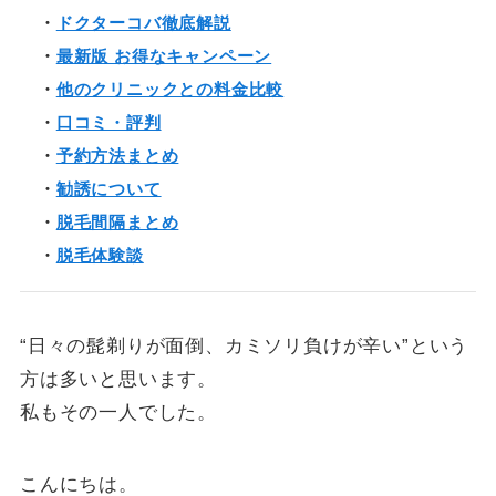
・
ドクターコバ徹底解説
・
最新版 お得なキャンペーン
・
他のクリニックとの料金比較
・
口コミ・評判
・
予約方法まとめ
・
勧誘について
・
脱毛間隔まとめ
・
脱毛体験談
“日々の髭剃りが面倒、カミソリ負けが辛い”という
方は多いと思います。
私もその一人でした。
こんにちは。